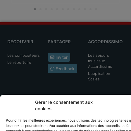
DÉCOUVRIR
PARTAGER
ACCORDISSIMO
Les compositeurs
Les séjours
Inviter
musicaux
Le répertoire
Accordissimo
Feedback
L'application
Scales
Gérer le consentement aux
cookies
Mentions légales
Politique de cookies
CGV - CGU
Pour offrir les meilleures expériences, nous utilisons des technologies telles 
les cookies pour stocker et/ou accéder aux informations des appareils. Le fai
consentir à ces technologies nous permettra de traiter des données telles que