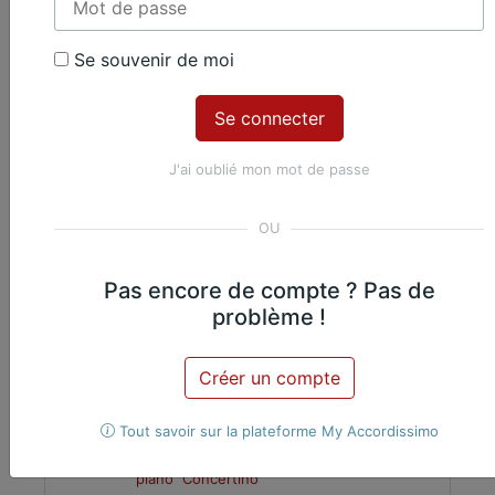
Se souvenir de moi
Œuvres du même
compositeur​
J'ai oublié mon mot de passe
Jean-Baptiste Bréval
Pas encore de compte ? Pas de
problème !
2. Adagio
Créer un compte
Tout savoir sur la plateforme My Accordissimo
Violoncelle, Piano
Violoncelle et
CLASSIQUE
piano
Concertino