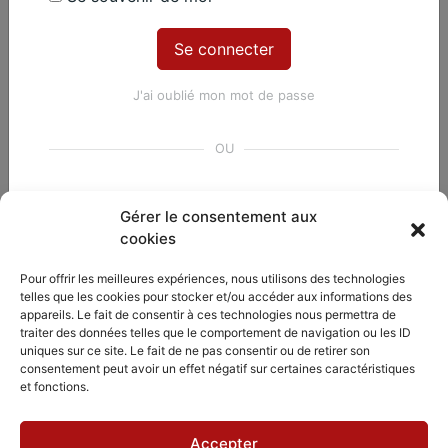
J'ai oublié mon mot de passe
Pas encore de compte ? Pas de
Gérer le consentement aux
problème !
cookies
DÉCOUVRIR
PARTAGER
ACCORDISSIMO
Pour offrir les meilleures expériences, nous utilisons des technologies
Créer un compte
telles que les cookies pour stocker et/ou accéder aux informations des
Les compositeurs
Les séjours
appareils. Le fait de consentir à ces technologies nous permettra de
Inviter
musicaux
Tout savoir sur la plateforme My Accordissimo
traiter des données telles que le comportement de navigation ou les ID
Le répertoire
Accordissimo
uniques sur ce site. Le fait de ne pas consentir ou de retirer son
Feedback
consentement peut avoir un effet négatif sur certaines caractéristiques
L'application
et fonctions.
Scales
Accepter