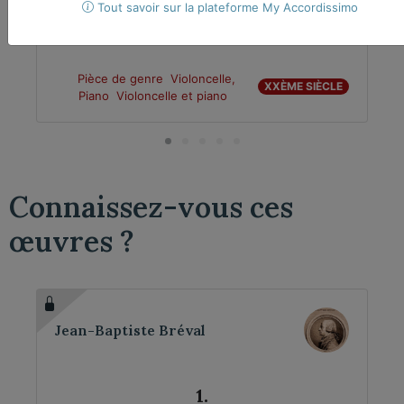
Tout savoir sur la plateforme My Accordissimo
Pièce de genre
Violoncelle,
XXÈME SIÈCLE
Piano
Violoncelle et piano
Connaissez-vous ces
œuvres ?
Jean-Baptiste Bréval
1.