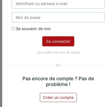
3. Élégie
Frank Bridge
Violoncelle
Piano
Violoncelle et piano
Se souvenir de moi
J'ai oublié mon mot de passe
Œuvres du même
compositeur​
Pas encore de compte ? Pas de
problème !
Frank Bridge
Créer un compte
Méditation