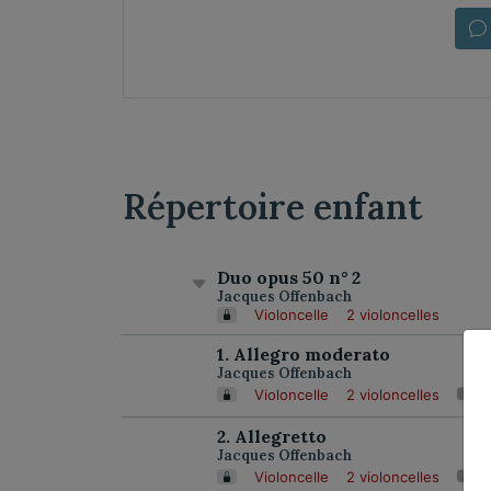
Répertoire enfant
Duo opus 50 n° 2
Jacques Offenbach
Violoncelle
2 violoncelles
1. Allegro moderato
Jacques Offenbach
Violoncelle
2 violoncelles
2. Allegretto
Jacques Offenbach
Violoncelle
2 violoncelles