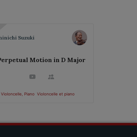
hinichi Suzuki
William Hen
Perpetual Motion in D Major
Tar
Violoncelle, Piano
Violoncelle et piano
Violoncelle, 