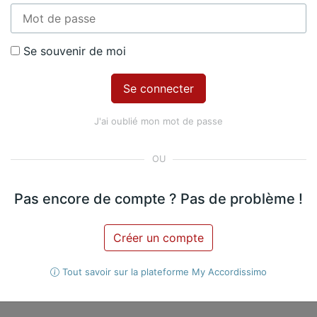
ositeur​
Se souvenir de moi
Jacques Offenbach
J
J'ai oublié mon mot de passe
3. Allegretto
Pas encore de compte ? Pas de problème !
Créer un compte
Violoncelle
2 violoncelles
Tout savoir sur la plateforme My Accordissimo