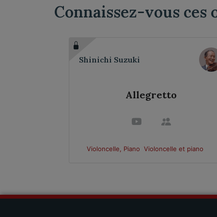
Connaissez-vous ces 
l
Shinichi Suzuki
Allegretto
e et piano
Violoncelle, Piano
Violoncelle et piano