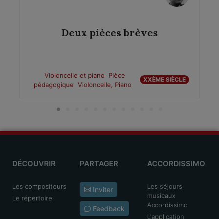
Deux pièces brèves
Violoncelle et piano
Pièce
XXÈME SIÈCLE
pédagogique
Violoncelle, Piano
DÉCOUVRIR
PARTAGER
ACCORDISSIMO
Les compositeurs
Les séjours
Inviter
musicaux
Le répertoire
Accordissimo
Feedback
L'application