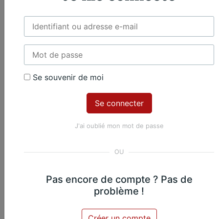
2. Andante
Jean-Baptiste Bréval
Violoncelle et piano
Violoncelle
Piano
3. Finale
Se souvenir de moi
Jean-Baptiste Bréval
Violoncelle et piano
Violoncelle
Piano
J'ai oublié mon mot de passe
Œuvres du même
compositeur​
Pas encore de compte ? Pas de
problème !
Jean-Baptiste Bréval
Créer un compte