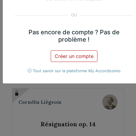
Romance op. 25 n° 1
Cornélis Liégeois
Violoncelle
Piano
Violoncelle et piano
Pas encore de compte ? Pas de
problème !
Créer un compte
Œuvres du même
compositeur​
Tout savoir sur la plateforme My Accordissimo
Cornélis Liégeois
Résignation op. 14