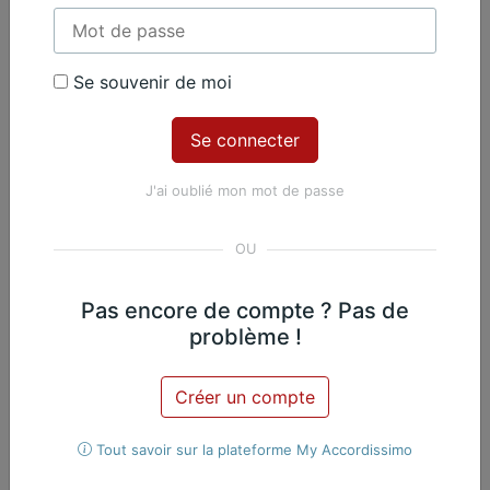
Contenu Premium
Se souvenir de moi
Accédez à tout le contenu
Premium en illimité pour 99 €
par an
J'ai oublié mon mot de passe
Je m'abonne
Nicolas Martin, Piano
Exclusif
Pas encore de compte ? Pas de
problème !
Œuvres du même
Créer un compte
compositeur​
Tout savoir sur la plateforme My Accordissimo