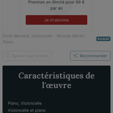
Premium en illimité pour 99 €
par an
Je m'abonne
Émile Bernard, Violoncelle - Nicolas Martin,
Exclusif
Piano
Ajouter aux favoris
Recommander
Caractéristiques de
l'œuvre
Piano
,
Violoncelle
Violoncelle et piano