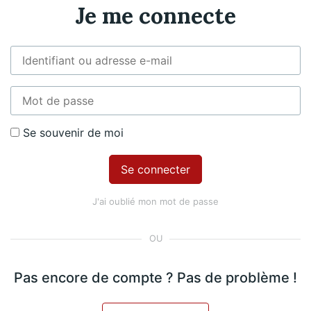
Je me connecte
ur 99 €
Premiu
 Piano
Nicolas Martin, Piano
Exclusif
Se souvenir de moi
ositeur​
J'ai oublié mon mot de passe
Robert Schumann
R
Pas encore de compte ? Pas de problème !
31. Petite marche