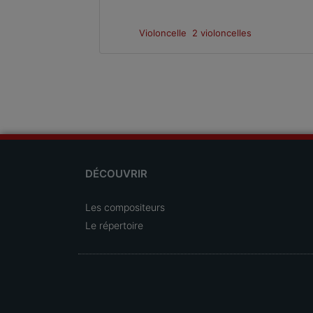
e et piano
Violoncelle
2 violoncelles
DÉCOUVRIR
Les compositeurs
Le répertoire