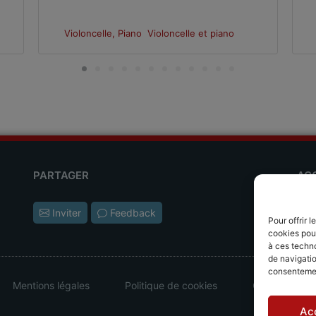
Violoncelle, Piano
Violoncelle et piano
PARTAGER
AC
Les
Inviter
Feedback
Pour offrir 
L'ap
cookies pour
à ces techn
de navigatio
consentement
Mentions légales
Politique de cookies
CGV - CGU
Ac