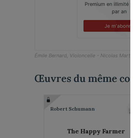
Premium en illimité po
par an
Je m'abonne
Émile Bernard, Violoncelle - Nicolas Martin,
Œuvres du même comp
Robert Schumann
The Happy Farmer