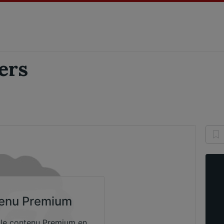
ers
enu Premium
 le contenu Premium en