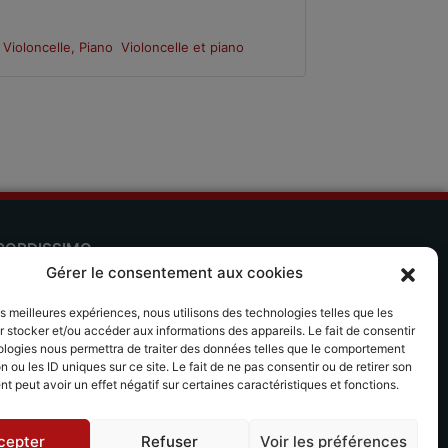
Violoncelle, Piano
Violoncelle et piano
Violoncelle, 
CORDISSIMO
Gérer le consentement aux cookies
 séjours musicaux Accordissimo
les meilleures expériences, nous utilisons des technologies telles que les
plication Scales
 stocker et/ou accéder aux informations des appareils. Le fait de consentir
ologies nous permettra de traiter des données telles que le comportement
n ou les ID uniques sur ce site. Le fait de ne pas consentir ou de retirer son
 peut avoir un effet négatif sur certaines caractéristiques et fonctions.
cepter
Refuser
Voir les préférences