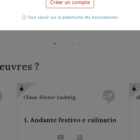
Créer un compte
Tout savoir sur la plateforme My Accordissimo
Violoncelle
2 violoncelles
œuvres ?
Claus-Dieter Ludwig
A
1. Andante festivo e culinario