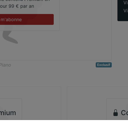
Vi
 pour 99 € par an
Vi
 m'abonne
 Piano
Exclusif
mium
Co
ntenu
Accé