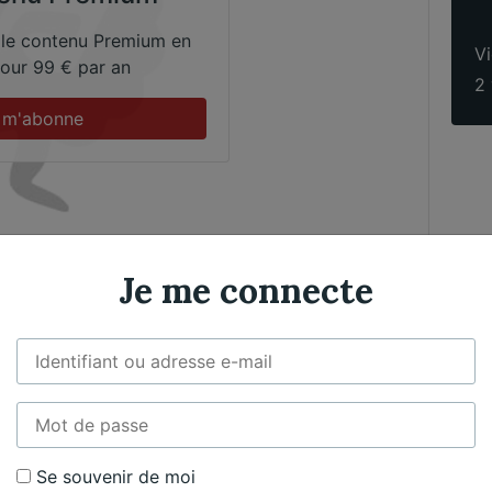
 le contenu Premium en
Vi
 pour 99 € par an
2 
 m'abonne
Je me connecte
Violoncelle
Exclusif
ositeur​
Se souvenir de moi
Christophe Delabre
C