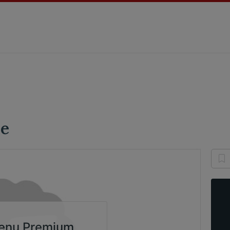
re
enu Premium