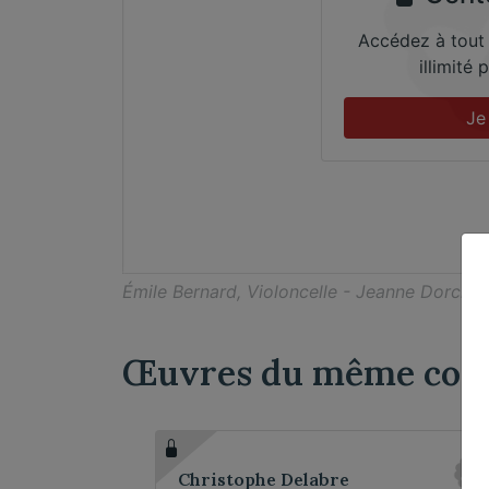
Accédez à tout
illimité
Je
Émile Bernard, Violoncelle - Jeanne Dorche, 
Œuvres du même comp
Christophe Delabre