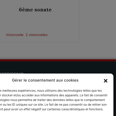
6. T
6ème sonate
Violoncelle
2 violoncelles
Violoncell
CORDISSIMO
Gérer le consentement aux cookies
 séjours musicaux Accordissimo
les meilleures expériences, nous utilisons des technologies telles que les
plication Scales
 stocker et/ou accéder aux informations des appareils. Le fait de consentir
ologies nous permettra de traiter des données telles que le comportement
n ou les ID uniques sur ce site. Le fait de ne pas consentir ou de retirer son
 peut avoir un effet négatif sur certaines caractéristiques et fonctions.