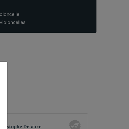
oloncelle
violoncelles
hristophe Delabre
Christophe 