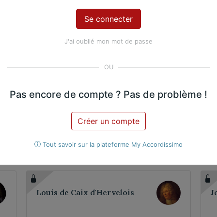
12. Vieille légende
J'ai oublié mon mot de passe
Violoncelle
2 violoncelles
Pas encore de compte ? Pas de problème !
Créer un compte
œuvres ?
Tout savoir sur la plateforme My Accordissimo
Louis de Caix d'Hervelois
J