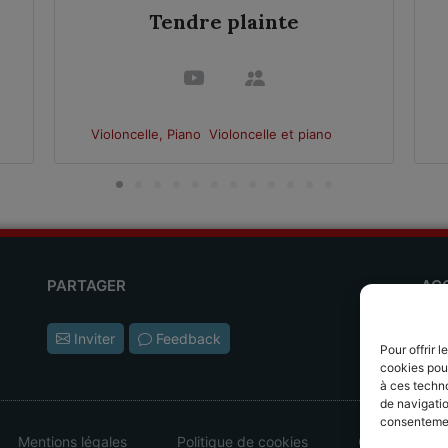
Tendre plainte
Violoncelle, Piano
Violoncelle et piano
PARTAGER
AC
Les
Inviter
Feedback
Pour offrir 
L'ap
cookies pour
à ces techn
de navigatio
consentement
Mentions légales
Politique de cookies
CGV - CGU