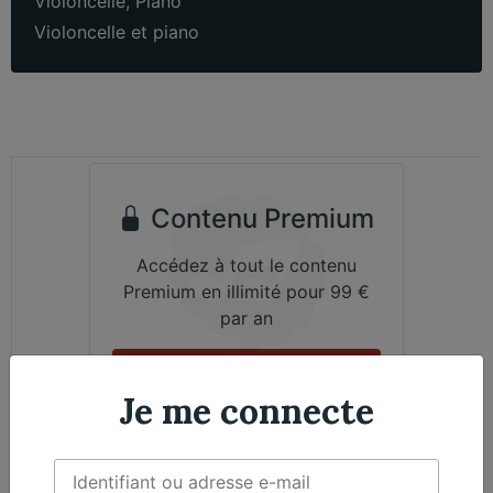
Violoncelle
,
Piano
Violoncelle et piano
Contenu Premium
Accédez à tout le contenu
Premium en illimité pour 99 €
par an
Je m'abonne
Je me connecte
Émile Bernard, Violoncelle - Nicolas Martin,
Exclusif
Piano