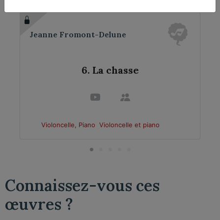
Jeanne Fromont-Delune
6. La chasse
Violoncelle, Piano
Violoncelle et piano
Connaissez-vous ces
œuvres ?