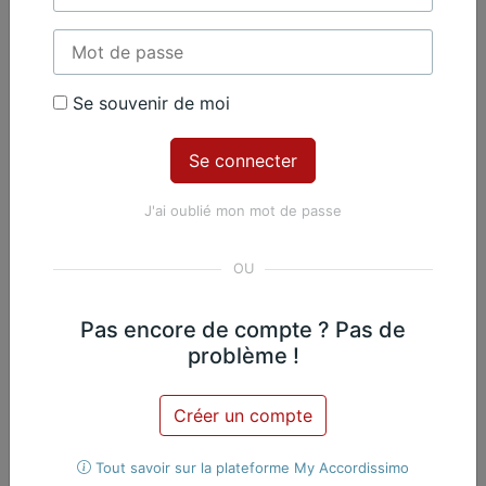
Se souvenir de moi
Contenu Premium
Accédez à tout le contenu
Premium en illimité pour 99 €
J'ai oublié mon mot de passe
par an
Je m'abonne
Pas encore de compte ? Pas de
Nicolas Martin, Piano
Exclusif
problème !
Œuvres du même
Créer un compte
compositeur​
Tout savoir sur la plateforme My Accordissimo