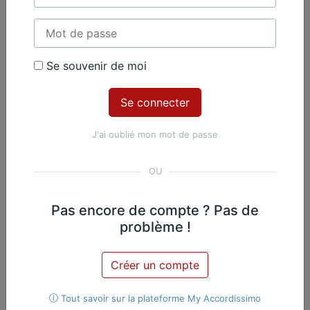
Se souvenir de moi
Contenu Premium
Accédez à tout le contenu
Premium en illimité pour 99 €
J'ai oublié mon mot de passe
par an
Je m'abonne
Pas encore de compte ? Pas de
Nicolas Martin, Piano
Exclusif
problème !
Œuvres du même
Créer un compte
compositeur​
Tout savoir sur la plateforme My Accordissimo