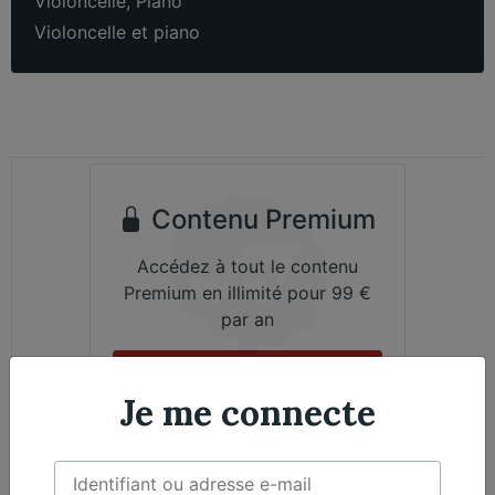
Violoncelle
,
Piano
Violoncelle et piano
Contenu Premium
Accédez à tout le contenu
Premium en illimité pour 99 €
par an
Je m'abonne
Je me connecte
Émile Bernard, Violoncelle - Nicolas Martin,
Exclusif
Piano