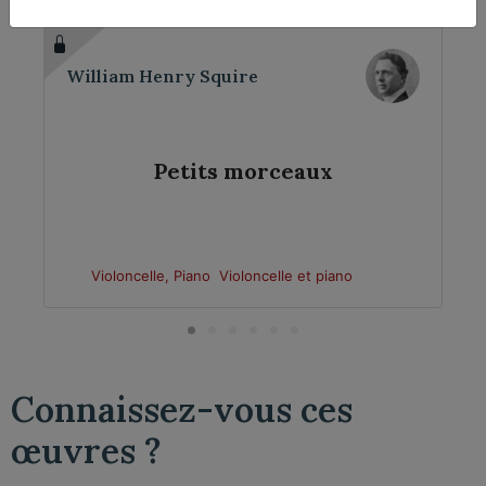
William Henry Squire
Petits morceaux
Violoncelle, Piano
Violoncelle et piano
Connaissez-vous ces
œuvres ?