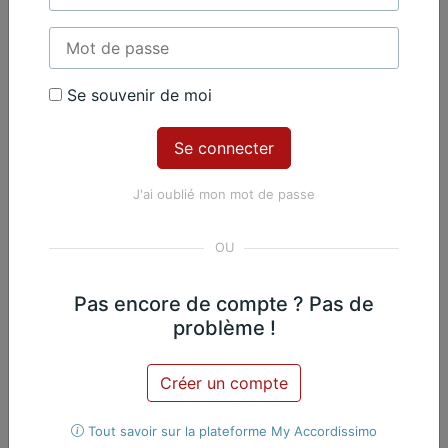
Se souvenir de moi
Contenu Premium
Accédez à tout le contenu
Premium en illimité pour 99 €
J'ai oublié mon mot de passe
par an
Je m'abonne
Pas encore de compte ? Pas de
Nicolas Martin, Piano
Exclusif
problème !
Œuvres du même
Créer un compte
compositeur​
Tout savoir sur la plateforme My Accordissimo