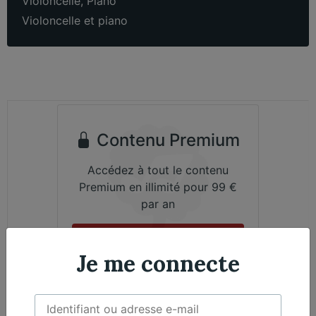
Violoncelle
,
Piano
Violoncelle et piano
Contenu Premium
Accédez à tout le contenu
Premium en illimité pour 99 €
par an
Je m'abonne
Je me connecte
Émile Bernard, Violoncelle - Nicolas Martin,
Exclusif
Piano