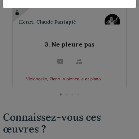
Henri-Claude Fantapié
3. Ne pleure pas
Violoncelle, Piano
Violoncelle et piano
Connaissez-vous ces
œuvres ?