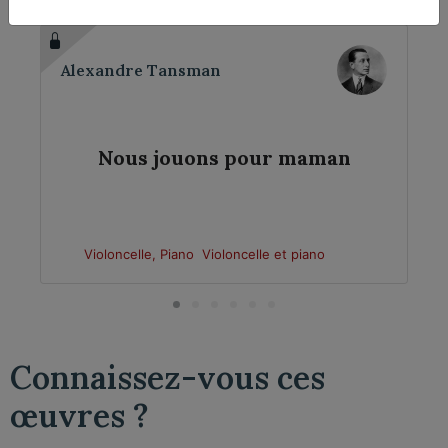
Alexandre Tansman
Nous jouons pour maman
Violoncelle, Piano
Violoncelle et piano
Connaissez-vous ces
œuvres ?