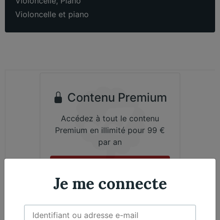
Violoncelle
,
Piano
Violoncelle et piano
Contenu Premium
Accédez à tout le contenu
Premium en illimité pour 99 €
par an
Je m'abonne
Je me connecte
Émile Bernard, Violoncelle - Nicolas Martin,
Exclusif
Piano