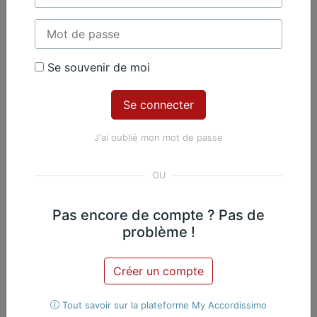
Se souvenir de moi
Contenu Premium
Accédez à tout le contenu
Premium en illimité pour 99 €
J'ai oublié mon mot de passe
par an
Je m'abonne
Pas encore de compte ? Pas de
Nicolas Martin, Piano
Exclusif
problème !
Œuvres du même
Créer un compte
compositeur​
Tout savoir sur la plateforme My Accordissimo