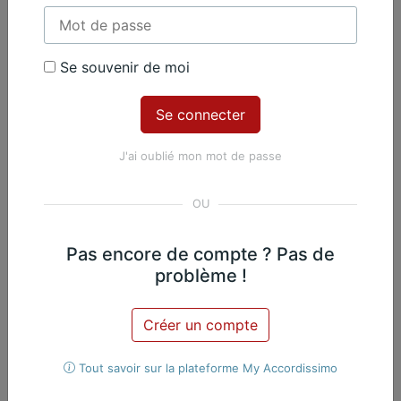
Contenu Premium
Se souvenir de moi
Accédez à tout le contenu
Premium en illimité pour 99 €
par an
J'ai oublié mon mot de passe
Je m'abonne
Nicolas Martin, Piano
Exclusif
Pas encore de compte ? Pas de
problème !
Œuvres du même
Créer un compte
compositeur​
Tout savoir sur la plateforme My Accordissimo