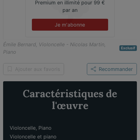
Premium en illimité pour 99 €
par an
Je m'abonne
Émile Bernard, Violoncelle - Nicolas Martin,
Exclusif
Piano
Ajouter aux favoris
Recommander
Caractéristiques de
l'œuvre
Violoncelle
,
Piano
Violoncelle et piano