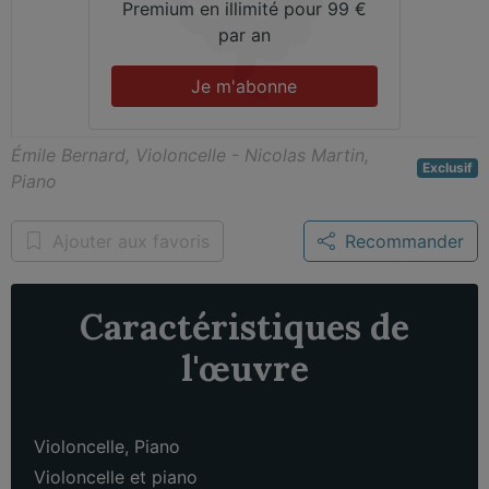
Premium en illimité pour 99 €
par an
Je m'abonne
Émile Bernard, Violoncelle - Nicolas Martin,
Exclusif
Piano
Ajouter aux favoris
Recommander
Caractéristiques de
l'œuvre
Violoncelle
,
Piano
Violoncelle et piano