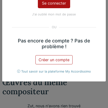
J'ai oublié mon mot de passe
Contenu Premium
Accédez à tout le contenu
Premium en illimité pour 99 €
par an
Pas encore de compte ? Pas de
problème !
Je m'abonne
Créer un compte
Nicolas Martin, Piano
Exclusif
Tout savoir sur la plateforme My Accordissimo
Œuvres du même
compositeur​
Zut, nous n'avons rien trouvé