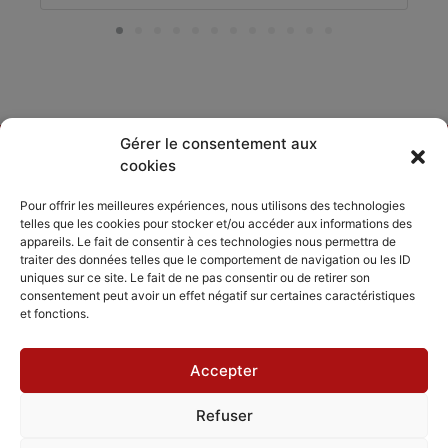
Gérer le consentement aux
cookies
DÉCOUVRIR
PARTAGER
ACCORDISSIMO
Pour offrir les meilleures expériences, nous utilisons des technologies
telles que les cookies pour stocker et/ou accéder aux informations des
Les compositeurs
Les séjours
appareils. Le fait de consentir à ces technologies nous permettra de
Inviter
musicaux
traiter des données telles que le comportement de navigation ou les ID
Le répertoire
Accordissimo
uniques sur ce site. Le fait de ne pas consentir ou de retirer son
Feedback
consentement peut avoir un effet négatif sur certaines caractéristiques
L'application
et fonctions.
Scales
Accepter
Refuser
Mentions légales
Politique de cookies
CGV - CGU