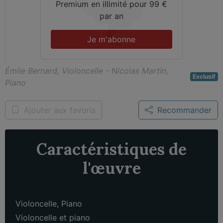
Premium en illimité pour 99 €
par an
Je m'abonne
Émile Bernard, Violoncelle - Nicolas Martin,
Exclusif
Piano
Ajouter aux favoris
Recommander
Caractéristiques de
l'œuvre
Violoncelle
,
Piano
Violoncelle et piano