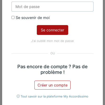
Contenu Premium
Se souvenir de moi
Accédez à tout le contenu
Premium en illimité pour 99 €
par an
J'ai oublié mon mot de passe
Je m'abonne
Nicolas Martin, Piano
Exclusif
Pas encore de compte ? Pas de
problème !
Œuvres du même
Créer un compte
compositeur​
Tout savoir sur la plateforme My Accordissimo