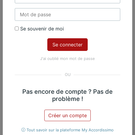
Se souvenir de moi
Contenu Premium
Accédez à tout le contenu
Premium en illimité pour 99 €
J'ai oublié mon mot de passe
par an
Je m'abonne
Pas encore de compte ? Pas de
Nicolas Martin, Piano
Exclusif
problème !
Œuvres du même
Créer un compte
compositeur​
Tout savoir sur la plateforme My Accordissimo