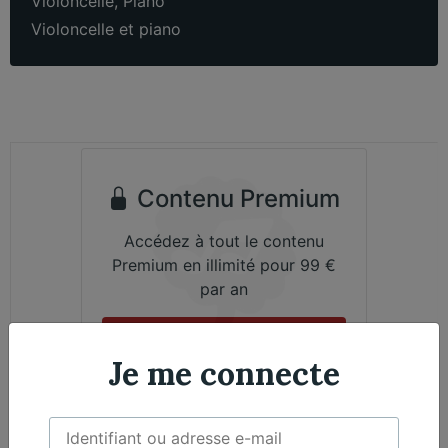
Violoncelle
,
Piano
Violoncelle et piano
Contenu Premium
Accédez à tout le contenu
Premium en illimité pour 99 €
par an
Je m'abonne
Je me connecte
Émile Bernard, Violoncelle - Nicolas Martin,
Exclusif
Piano