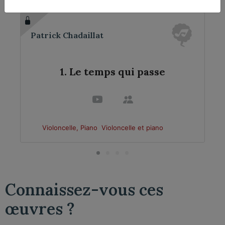
Patrick Chadaillat
1. Le temps qui passe
Violoncelle, Piano
Violoncelle et piano
Connaissez-vous ces
œuvres ?