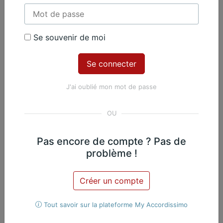
Contenu Premium
Se souvenir de moi
Accédez à tout le contenu
Premium en illimité pour 99 €
par an
J'ai oublié mon mot de passe
Je m'abonne
Nicolas Martin, Piano
Exclusif
Pas encore de compte ? Pas de
problème !
Œuvres du même
Créer un compte
compositeur​
Tout savoir sur la plateforme My Accordissimo