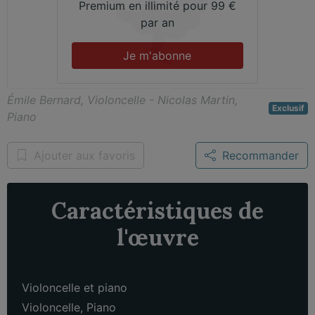
Premium en illimité pour 99 €
par an
Je m'abonne
Émile Bernard, Violoncelle - Nicolas Martin,
Exclusif
Piano
Ajouter aux favoris
Recommander
Caractéristiques de
l'œuvre
Violoncelle et piano
Violoncelle
,
Piano