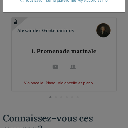
compositeur​
Tout savoir sur la plateforme My Accordissimo
Alexander Gretchaninov
1. Promenade matinale
Violoncelle, Piano
Violoncelle et piano
Connaissez-vous ces