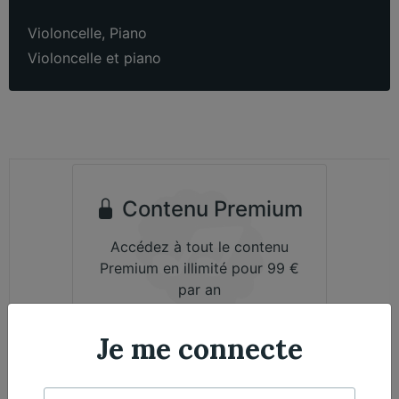
Violoncelle
,
Piano
Violoncelle et piano
Contenu Premium
Accédez à tout le contenu
Premium en illimité pour 99 €
par an
Je m'abonne
Je me connecte
Émile Bernard, Violoncelle - Nicolas Martin,
Exclusif