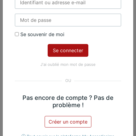
Piano
Se souvenir de moi
Contenu Premium
Accédez à tout le contenu
Premium en illimité pour 99 €
J'ai oublié mon mot de passe
par an
Je m'abonne
Pas encore de compte ? Pas de
Nicolas Martin, Piano
problème !
Exclusif
Créer un compte
Œuvres du même