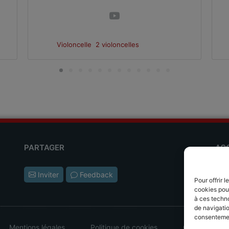
Violoncelle
2 violoncelles
PARTAGER
AC
Les
Inviter
Feedback
Pour offrir 
L'ap
cookies pour
à ces techn
de navigatio
consentement
Mentions légales
Politique de cookies
CGV - CGU