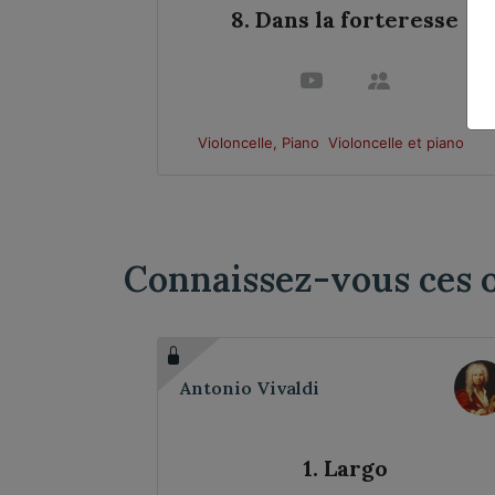
ie
8. Dans la forteresse
e et piano
Violoncelle, Piano
Violoncelle et piano
Connaissez-vous ces 
Antonio Vivaldi
geois
1. Largo