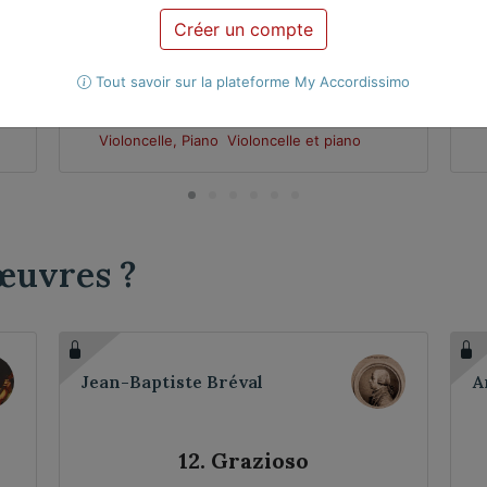
Créer un compte
In aller Frühe op. 126 b
Tout savoir sur la plateforme My Accordissimo
Violoncelle, Piano
Violoncelle et piano
œuvres ?
Jean-Baptiste Bréval
A
12. Grazioso