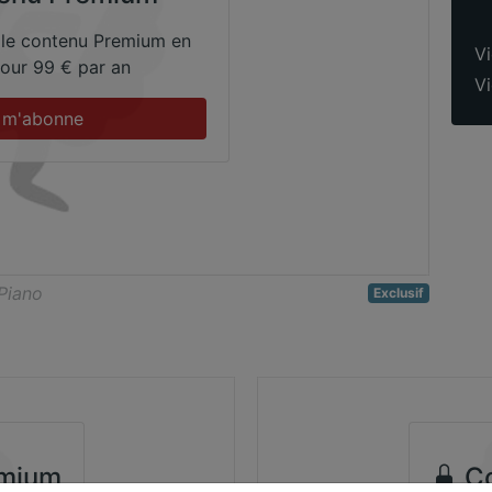
 le contenu Premium en
Vi
 pour 99 € par an
Vi
 m'abonne
 Piano
Exclusif
mium
Co