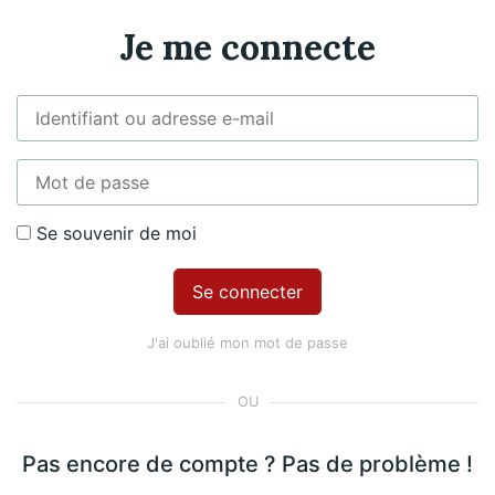
ntenu
Accé
Je me connecte
ur 99 €
Premiu
Se souvenir de moi
 Piano
Nicolas Martin, Piano
Exclusif
ositeur​
J'ai oublié mon mot de passe
Alexander Gretchaninov
A
Pas encore de compte ? Pas de problème !