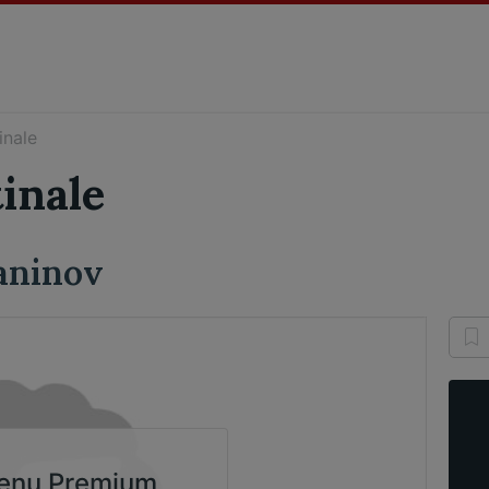
inale
inale
aninov
enu Premium