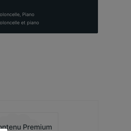
oloncelle
,
Piano
oloncelle et piano
ntenu Premium