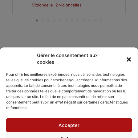
Violoncelle
2 violoncelles
Gérer le consentement aux
cookies
DÉCOUVRIR
PARTAGER
ACCORDISSIMO
Pour offrir les meilleures expériences, nous utilisons des technologies
telles que les cookies pour stocker et/ou accéder aux informations des
Les compositeurs
Les séjours
appareils. Le fait de consentir à ces technologies nous permettra de
Inviter
musicaux
traiter des données telles que le comportement de navigation ou les ID
Le répertoire
Accordissimo
uniques sur ce site. Le fait de ne pas consentir ou de retirer son
Feedback
consentement peut avoir un effet négatif sur certaines caractéristiques
L'application
et fonctions.
Scales
Accepter