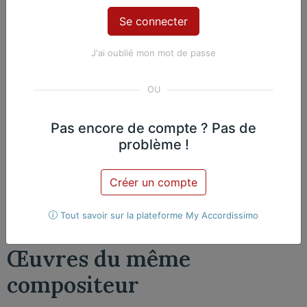
J'ai oublié mon mot de passe
Contenu Premium
Accédez à tout le contenu
Premium en illimité pour 99 €
Pas encore de compte ? Pas de
par an
problème !
Je m'abonne
Créer un compte
Nicolas Martin, Piano
Exclusif
Tout savoir sur la plateforme My Accordissimo
Œuvres du même
compositeur​