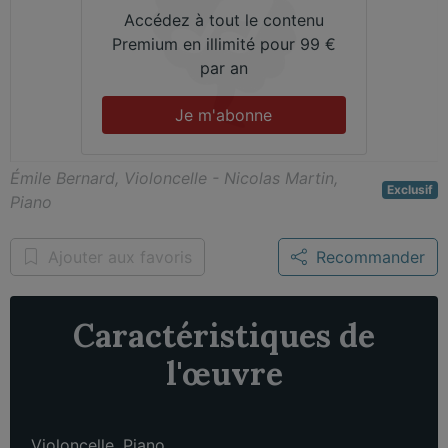
Accédez à tout le contenu
Premium en illimité pour 99 €
par an
Je m'abonne
Émile Bernard, Violoncelle - Nicolas Martin,
Exclusif
Piano
Ajouter aux favoris
Recommander
Caractéristiques de
l'œuvre
Violoncelle
,
Piano