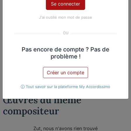
J'ai oublié mon mot de passe
Contenu Premium
Accédez à tout le contenu
Premium en illimité pour 99 €
par an
Pas encore de compte ? Pas de
problème !
Je m'abonne
Créer un compte
Nicolas Martin, Piano
Exclusif
Tout savoir sur la plateforme My Accordissimo
Œuvres du même
compositeur​
Zut, nous n'avons rien trouvé