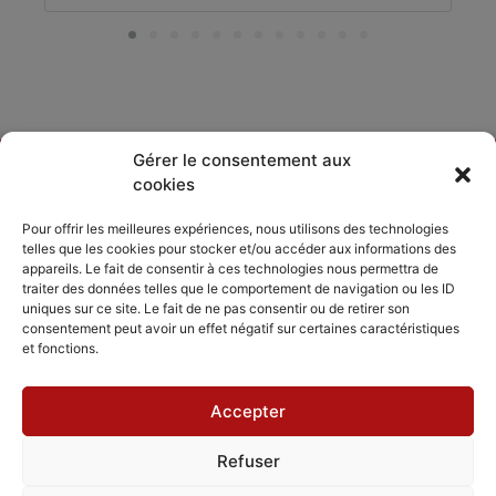
Gérer le consentement aux
cookies
DÉCOUVRIR
PARTAGER
ACCORDISSIMO
Pour offrir les meilleures expériences, nous utilisons des technologies
telles que les cookies pour stocker et/ou accéder aux informations des
Les compositeurs
Les séjours
appareils. Le fait de consentir à ces technologies nous permettra de
Inviter
musicaux
traiter des données telles que le comportement de navigation ou les ID
Le répertoire
Accordissimo
uniques sur ce site. Le fait de ne pas consentir ou de retirer son
Feedback
consentement peut avoir un effet négatif sur certaines caractéristiques
L'application
et fonctions.
Scales
Accepter
Refuser
Mentions légales
Politique de cookies
CGV - CGU