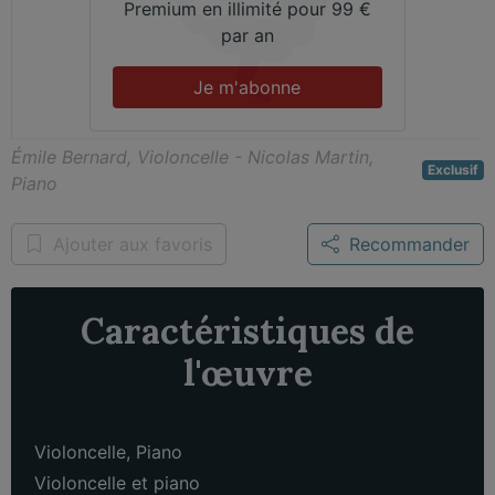
Premium en illimité pour 99 €
par an
Je m'abonne
Émile Bernard, Violoncelle - Nicolas Martin,
Exclusif
Piano
Ajouter aux favoris
Recommander
Caractéristiques de
l'œuvre
Violoncelle
,
Piano
Violoncelle et piano