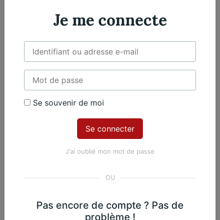
l'œuvre
Je me connecte
Violoncelle
2 violoncelles
Œuvres du même
Se souvenir de moi
compositeur​
J'ai oublié mon mot de passe
Robert Schumann
Pas encore de compte ? Pas de
31. Petite marche
problème !