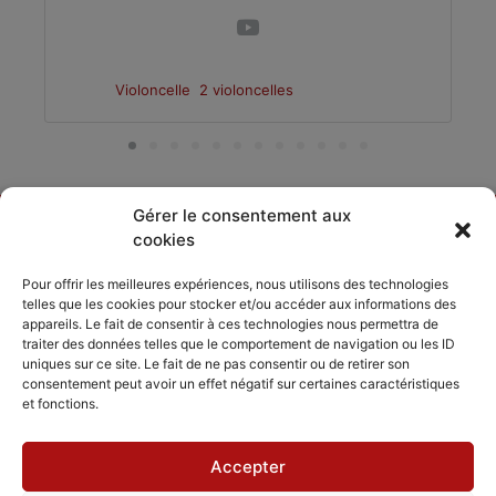
Violoncelle
2 violoncelles
Gérer le consentement aux
cookies
DÉCOUVRIR
PARTAGER
ACCORDISSIMO
Pour offrir les meilleures expériences, nous utilisons des technologies
telles que les cookies pour stocker et/ou accéder aux informations des
Les compositeurs
Les séjours
appareils. Le fait de consentir à ces technologies nous permettra de
Inviter
musicaux
traiter des données telles que le comportement de navigation ou les ID
Le répertoire
Accordissimo
uniques sur ce site. Le fait de ne pas consentir ou de retirer son
Feedback
consentement peut avoir un effet négatif sur certaines caractéristiques
L'application
et fonctions.
Scales
Accepter