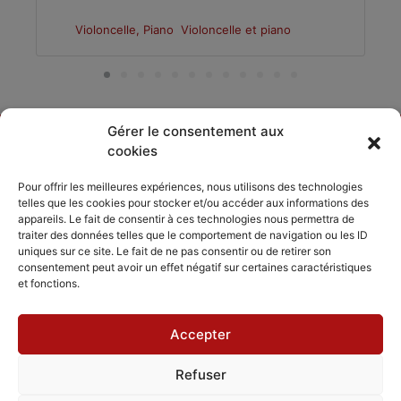
Violoncelle, Piano
Violoncelle et piano
Gérer le consentement aux
cookies
DÉCOUVRIR
PARTAGER
ACCORDISSIMO
Pour offrir les meilleures expériences, nous utilisons des technologies
telles que les cookies pour stocker et/ou accéder aux informations des
Les compositeurs
Les séjours
appareils. Le fait de consentir à ces technologies nous permettra de
Inviter
musicaux
traiter des données telles que le comportement de navigation ou les ID
Le répertoire
Accordissimo
uniques sur ce site. Le fait de ne pas consentir ou de retirer son
Feedback
consentement peut avoir un effet négatif sur certaines caractéristiques
L'application
et fonctions.
Scales
Accepter
Refuser
Mentions légales
Politique de cookies
CGV - CGU