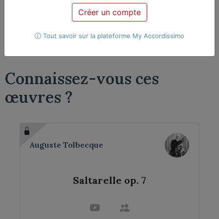
Créer un compte
Violoncelle
2 violoncelles
Tout savoir sur la plateforme My Accordissimo
Connaissez-vous ces
œuvres ?
Auguste Tolbecque
Saltarelle op. 7