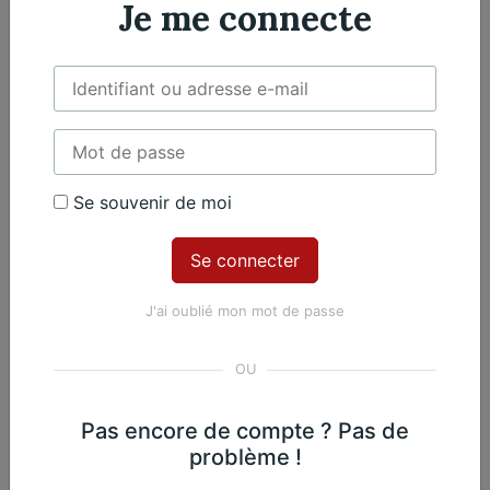
Je me connecte
Violoncelle
2 violoncelles
Œuvres du même
Se souvenir de moi
compositeur​
J'ai oublié mon mot de passe
Jacques Offenbach
2. Allegretto
Pas encore de compte ? Pas de
problème !