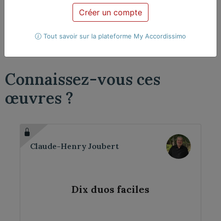
Créer un compte
Violoncelle
2 violoncelles
Tout savoir sur la plateforme My Accordissimo
Connaissez-vous ces
œuvres ?
Claude-Henry Joubert
Dix duos faciles