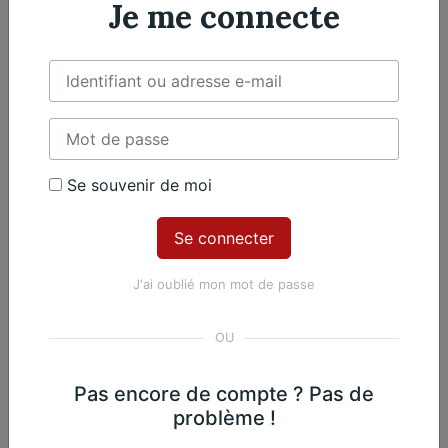
Je me connecte
Violoncelle
2 violoncelles
Œuvres du même
Se souvenir de moi
compositeur​
J'ai oublié mon mot de passe
Jacques Offenbach
Duo opus 49 n° 6
Pas encore de compte ? Pas de
problème !