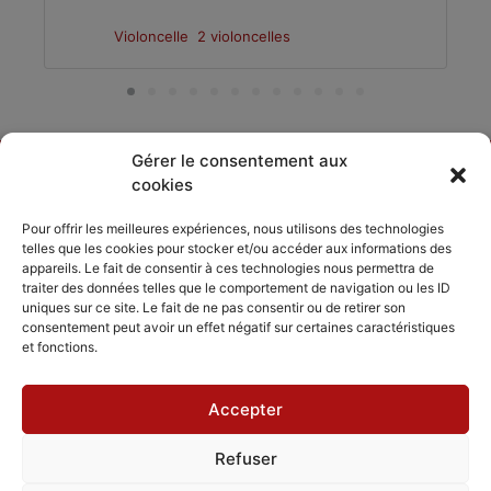
Violoncelle
2 violoncelles
Gérer le consentement aux
cookies
DÉCOUVRIR
PARTAGER
ACCORDISSIMO
Pour offrir les meilleures expériences, nous utilisons des technologies
telles que les cookies pour stocker et/ou accéder aux informations des
Les compositeurs
Les séjours
appareils. Le fait de consentir à ces technologies nous permettra de
Inviter
musicaux
traiter des données telles que le comportement de navigation ou les ID
Le répertoire
Accordissimo
uniques sur ce site. Le fait de ne pas consentir ou de retirer son
Feedback
consentement peut avoir un effet négatif sur certaines caractéristiques
L'application
et fonctions.
Scales
Accepter
Refuser
Mentions légales
Politique de cookies
CGV - CGU