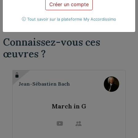
Créer un compte
Violoncelle
2 violoncelles
Tout savoir sur la plateforme My Accordissimo
Connaissez-vous ces
œuvres ?
Jean-Sébastien Bach
March in G