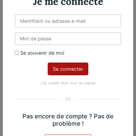
Je me connecte
Violoncelle
2 violoncelles
Œuvres du même
compositeur​
Se souvenir de moi
J'ai oublié mon mot de passe
Jacques Offenbach
2. Adagio
Pas encore de compte ? Pas de
problème !