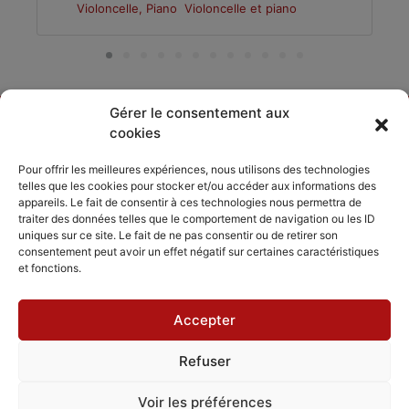
Violoncelle, Piano
Violoncelle et piano
Gérer le consentement aux
cookies
DÉCOUVRIR
PARTAGER
ACCORDISSIMO
Pour offrir les meilleures expériences, nous utilisons des technologies
telles que les cookies pour stocker et/ou accéder aux informations des
Les compositeurs
Les séjours
appareils. Le fait de consentir à ces technologies nous permettra de
Inviter
musicaux
traiter des données telles que le comportement de navigation ou les ID
Le répertoire
Accordissimo
uniques sur ce site. Le fait de ne pas consentir ou de retirer son
Feedback
consentement peut avoir un effet négatif sur certaines caractéristiques
L'application
et fonctions.
Scales
Accepter
Refuser
Mentions légales
Politique de cookies
CGV - CGU
Voir les préférences