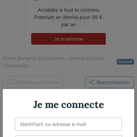
Accédez à tout le contenu
Premium en illimité pour 99 €
par an
Je m'abonne
Émile Bernard, Violoncelle - Jeanne Dorche,
Exclusif
Violoncelle
Ajouter aux favoris
Recommander
Je me connecte
Caractéristiques de
l'œuvre