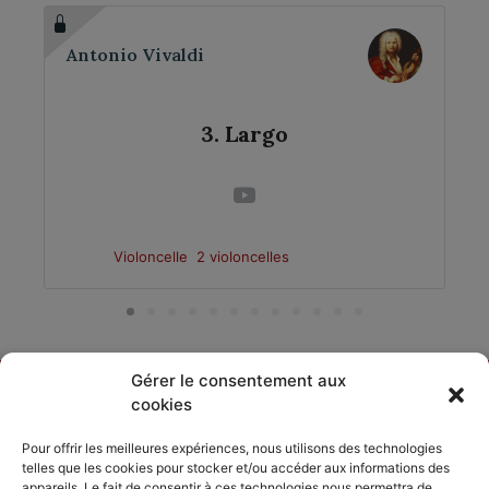
Antonio Vivaldi
3. Largo
Violoncelle
2 violoncelles
Gérer le consentement aux
cookies
DÉCOUVRIR
PARTAGER
ACCORDISSIMO
Pour offrir les meilleures expériences, nous utilisons des technologies
telles que les cookies pour stocker et/ou accéder aux informations des
Les compositeurs
Les séjours
appareils. Le fait de consentir à ces technologies nous permettra de