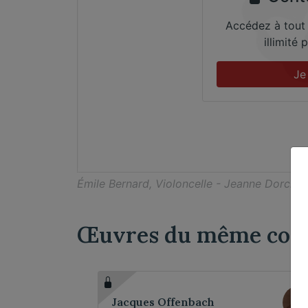
Accédez à tout
illimité
Je
Émile Bernard, Violoncelle - Jeanne Dorche, 
Œuvres du même comp
Jacques Offenbach