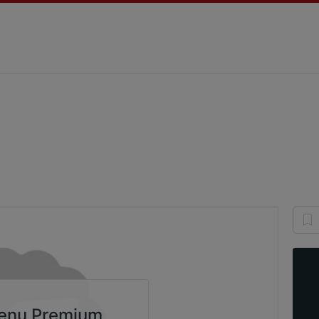
h
enu Premium