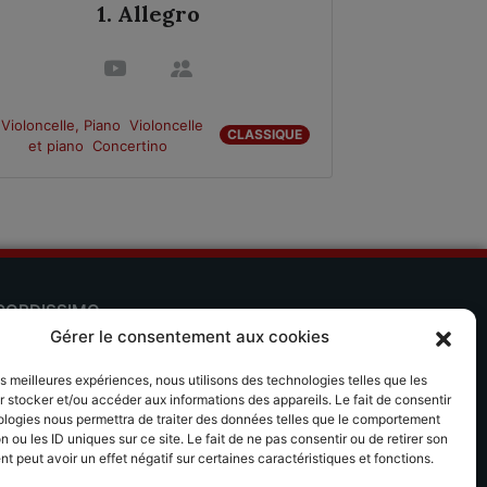
1. Allegro
Violoncelle, Piano
Violoncelle
CLASSIQUE
et piano
Concertino
Violoncelle, 
CORDISSIMO
Gérer le consentement aux cookies
 séjours musicaux Accordissimo
les meilleures expériences, nous utilisons des technologies telles que les
plication Scales
 stocker et/ou accéder aux informations des appareils. Le fait de consentir
ologies nous permettra de traiter des données telles que le comportement
n ou les ID uniques sur ce site. Le fait de ne pas consentir ou de retirer son
 peut avoir un effet négatif sur certaines caractéristiques et fonctions.