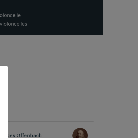
oloncelle
violoncelles
acques Offenbach
Jacques Off