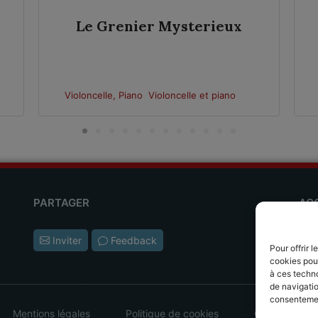
Le Grenier Mysterieux
Violoncelle, Piano
Violoncelle et piano
PARTAGER
AC
Les
Inviter
Feedback
Pour offrir 
L'ap
cookies pour
à ces techn
de navigatio
consentement
Mentions légales
Politique de cookies
CGV - CGU