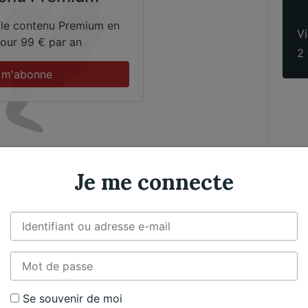
 le contenu Premium en
Vi
 pour 99 € par an
2 
 m'abonne
Je me connecte
Violoncelle
Exclusif
ositeur​
Se souvenir de moi
Jacques Offenbach
J