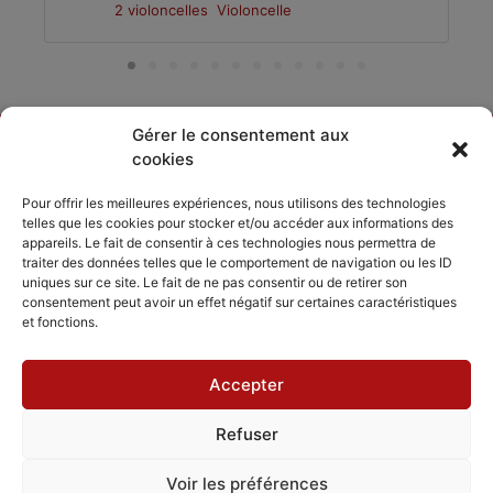
2 violoncelles
Violoncelle
Gérer le consentement aux
cookies
DÉCOUVRIR
PARTAGER
ACCORDISSIMO
Pour offrir les meilleures expériences, nous utilisons des technologies
telles que les cookies pour stocker et/ou accéder aux informations des
Les compositeurs
Les séjours
appareils. Le fait de consentir à ces technologies nous permettra de
Inviter
musicaux
traiter des données telles que le comportement de navigation ou les ID
Le répertoire
Accordissimo
uniques sur ce site. Le fait de ne pas consentir ou de retirer son
Feedback
consentement peut avoir un effet négatif sur certaines caractéristiques
L'application
et fonctions.
Scales
Accepter
Refuser
Mentions légales
Politique de cookies
CGV - CGU
Voir les préférences