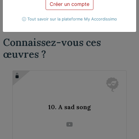
XXÈME SIÈCLE
Créer un compte
piano
Pièce pédagogique
Tout savoir sur la plateforme My Accordissimo
Connaissez-vous ces
œuvres ?
10. A sad song