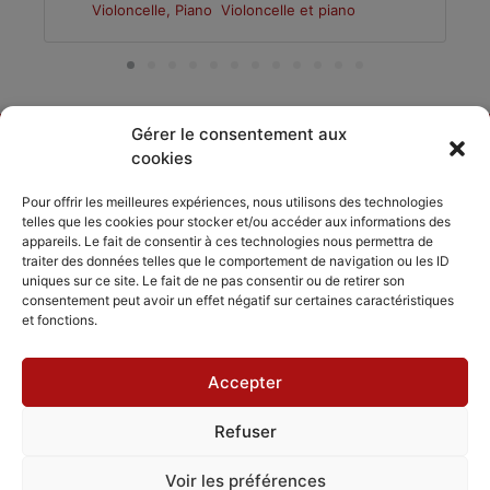
Violoncelle, Piano
Violoncelle et piano
Gérer le consentement aux
cookies
DÉCOUVRIR
PARTAGER
ACCORDISSIMO
Pour offrir les meilleures expériences, nous utilisons des technologies
telles que les cookies pour stocker et/ou accéder aux informations des
Les compositeurs
Les séjours
appareils. Le fait de consentir à ces technologies nous permettra de
Inviter
musicaux
traiter des données telles que le comportement de navigation ou les ID
Le répertoire
Accordissimo
uniques sur ce site. Le fait de ne pas consentir ou de retirer son
Feedback
consentement peut avoir un effet négatif sur certaines caractéristiques
L'application
et fonctions.
Scales
Accepter
Refuser
Mentions légales
Politique de cookies
CGV - CGU
Voir les préférences