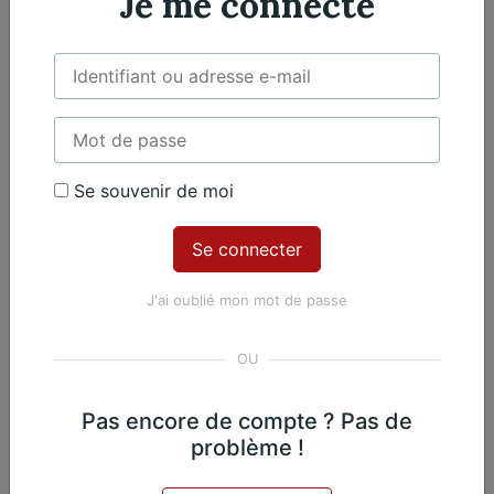
Je me connecte
Violoncelle
2 violoncelles
Œuvres du même
compositeur​
Se souvenir de moi
J'ai oublié mon mot de passe
Pascal Proust
Fluctuat
Pas encore de compte ? Pas de
problème !