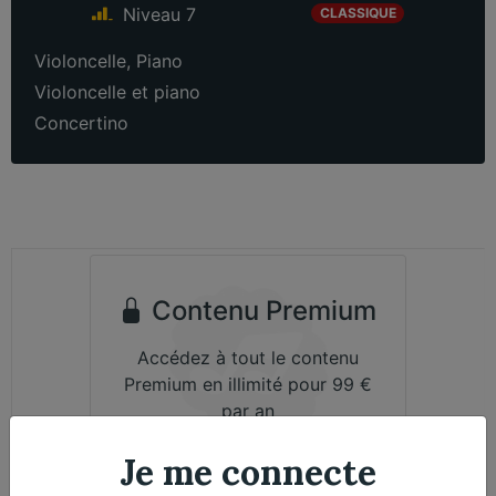
Niveau 7
CLASSIQUE
Violoncelle
,
Piano
Violoncelle et piano
Concertino
Contenu Premium
Accédez à tout le contenu
Premium en illimité pour 99 €
par an
Je me connecte
Je m'abonne