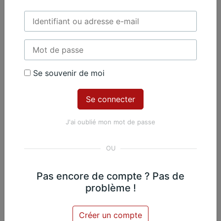
Émile Bernard, Violoncelle - Nicolas Martin,
Exclusif
Piano
Se souvenir de moi
Contenu Premium
Accédez à tout le contenu
J'ai oublié mon mot de passe
Premium en illimité pour 99 €
par an
Je m'abonne
Pas encore de compte ? Pas de
problème !
Émile Bernard, Violoncelle - Nicolas Martin,
Exclusif
Piano
Créer un compte