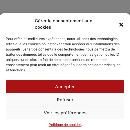
Gérer le consentement aux
cookies
DÉCOUVRIR
PARTAGER
ACCORDISSIMO
Pour offrir les meilleures expériences, nous utilisons des technologies
telles que les cookies pour stocker et/ou accéder aux informations des
Les compositeurs
Les séjours
appareils. Le fait de consentir à ces technologies nous permettra de
Inviter
musicaux
traiter des données telles que le comportement de navigation ou les ID
Le répertoire
Accordissimo
uniques sur ce site. Le fait de ne pas consentir ou de retirer son
Feedback
consentement peut avoir un effet négatif sur certaines caractéristiques
L'application
et fonctions.
Scales
Accepter
Refuser
Mentions légales
Politique de cookies
CGV - CGU
Voir les préférences
Politique de cookies