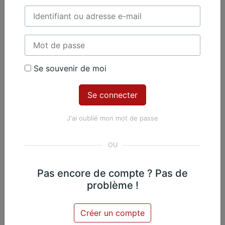
Émile Bernard, Violoncelle - Nicolas Martin,
Exclusif
Piano
Se souvenir de moi
Contenu Premium
Accédez à tout le contenu
J'ai oublié mon mot de passe
Premium en illimité pour 99 €
par an
Je m'abonne
Pas encore de compte ? Pas de
problème !
Nicolas Martin, Piano
Exclusif
Créer un compte