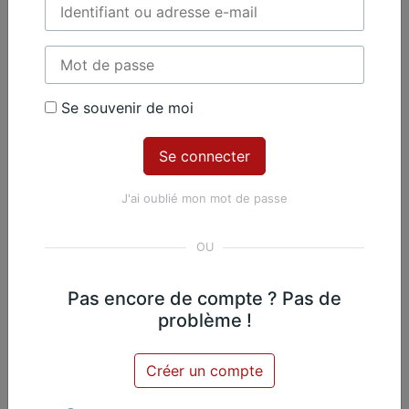
Exclusif
Piano
Se souvenir de moi
Contenu Premium
Accédez à tout le contenu
J'ai oublié mon mot de passe
Premium en illimité pour 99 €
par an
Je m'abonne
Pas encore de compte ? Pas de
problème !
Nicolas Martin, Piano
Exclusif
Créer un compte
Œuvres du même