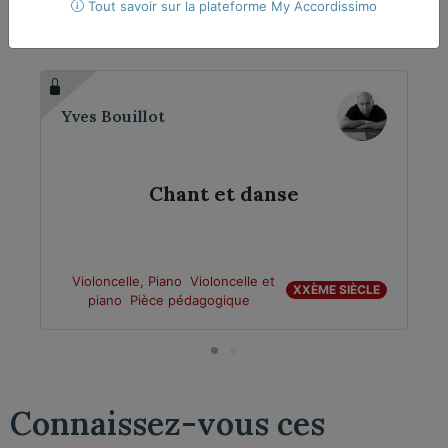
compositeur​
Tout savoir sur la plateforme My Accordissimo
Yves Bouillot
Chant et danse
Violoncelle, Piano
Violoncelle et
XXÈME SIÈCLE
piano
Pièce pédagogique
Connaissez-vous ces