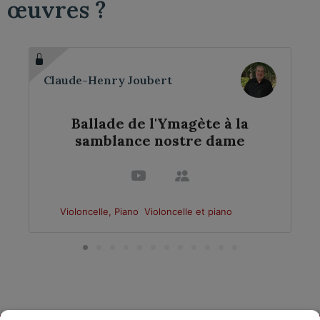
œuvres ?
Claude-Henry Joubert
Ballade de l'Ymagète à la
samblance nostre dame
Violoncelle, Piano
Violoncelle et piano