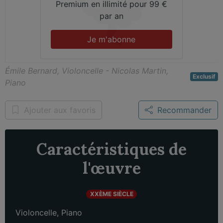
Premium en illimité pour 99 €
par an
Je m'abonne
Émile Bernard, Violoncelle - Nicolas Martin,
Exclusif
Piano
Ajouter aux favoris
Recommander
Caractéristiques de
l'œuvre
XXÈME SIÈCLE
Violoncelle
,
Piano