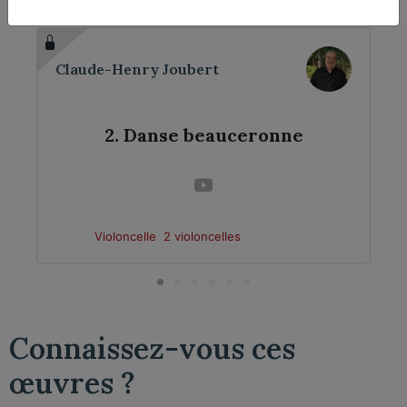
Claude-Henry Joubert
2. Danse beauceronne
Violoncelle
2 violoncelles
Connaissez-vous ces
œuvres ?