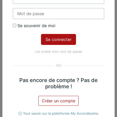
Se souvenir de moi
Contenu Premium
Accédez à tout le contenu
Premium en illimité pour 99 €
J'ai oublié mon mot de passe
par an
Je m'abonne
Pas encore de compte ? Pas de
Nicolas Martin, Piano
Exclusif
problème !
Œuvres du même
Créer un compte
compositeur​
Tout savoir sur la plateforme My Accordissimo