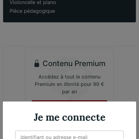
Violoncelle et piano
Pièce pédagogique
Contenu Premium
Accédez à tout le contenu
Premium en illimité pour 99 €
par an
Je m'abonne
Je me connecte
Émile Bernard, Violoncelle - Nicolas Martin,
Exclusif
Piano