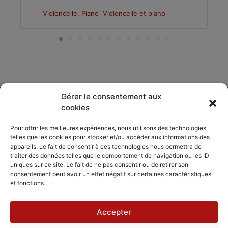
Violoncelle, Piano
Violoncelle et piano
Gérer le consentement aux
cookies
DÉCOUVRIR
PARTAGER
ACCORDISSIMO
Pour offrir les meilleures expériences, nous utilisons des technologies
telles que les cookies pour stocker et/ou accéder aux informations des
Les compositeurs
Les séjours
appareils. Le fait de consentir à ces technologies nous permettra de
Inviter
musicaux
traiter des données telles que le comportement de navigation ou les ID
Le répertoire
Accordissimo
uniques sur ce site. Le fait de ne pas consentir ou de retirer son
Feedback
consentement peut avoir un effet négatif sur certaines caractéristiques
L'application
et fonctions.
Scales
Accepter