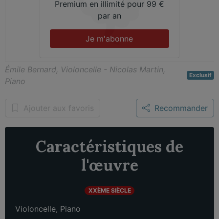
Premium en illimité pour 99 €
par an
Je m'abonne
Émile Bernard, Violoncelle - Nicolas Martin,
Exclusif
Piano
Ajouter aux favoris
Recommander
Caractéristiques de
l'œuvre
XXÈME SIÈCLE
Violoncelle
,
Piano