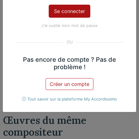
J'ai oublié mon mot de passe
Contenu Premium
Accédez à tout le contenu
Premium en illimité pour 99 €
Pas encore de compte ? Pas de
par an
problème !
Je m'abonne
Créer un compte
Nicolas Martin, Piano
Exclusif
Tout savoir sur la plateforme My Accordissimo
Œuvres du même
compositeur​