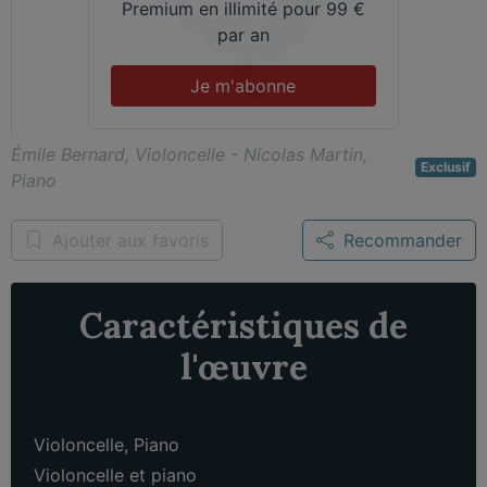
Premium en illimité pour 99 €
par an
Je m'abonne
Émile Bernard, Violoncelle - Nicolas Martin,
Exclusif
Piano
Ajouter aux favoris
Recommander
Caractéristiques de
l'œuvre
Violoncelle
,
Piano
Violoncelle et piano