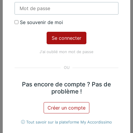
Contenu Premium
Se souvenir de moi
Accédez à tout le contenu
Premium en illimité pour 99 €
par an
J'ai oublié mon mot de passe
Je m'abonne
Nicolas Martin, Piano
Exclusif
Pas encore de compte ? Pas de
problème !
Œuvres du même
Créer un compte
compositeur​
Tout savoir sur la plateforme My Accordissimo