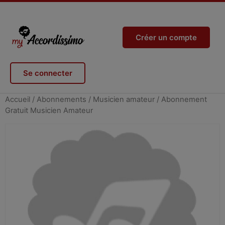
Créer un compte
Se connecter
Accueil
/
Abonnements
/
Musicien amateur
/ Abonnement
Gratuit Musicien Amateur