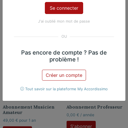
Catégories :
Abonnements
,
Musicien amateur
J'ai oublié mon mot de passe
Produits similaires
Pas encore de compte ? Pas de
problème !
Créer un compte
Tout savoir sur la plateforme My Accordissimo
Abonnement Musicien
Abonnement Professeur
Amateur
0,00
€
/ année
49,00
€
pour 1 an
S'abonner