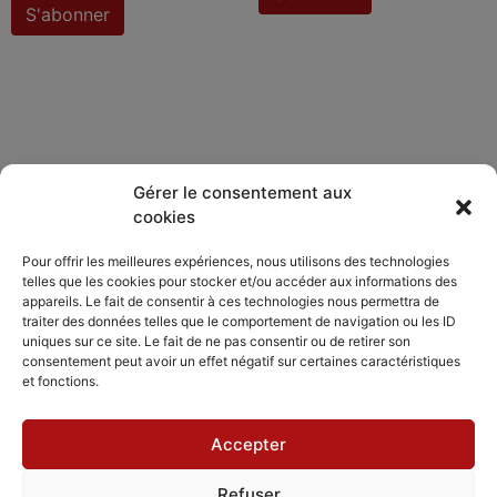
S'abonner
Gérer le consentement aux
cookies
DÉCOUVRIR
PARTAGER
ACCORDISSIMO
Pour offrir les meilleures expériences, nous utilisons des technologies
telles que les cookies pour stocker et/ou accéder aux informations des
Les compositeurs
Les séjours
appareils. Le fait de consentir à ces technologies nous permettra de
Inviter
musicaux
traiter des données telles que le comportement de navigation ou les ID
Le répertoire
Accordissimo
uniques sur ce site. Le fait de ne pas consentir ou de retirer son
Feedback
consentement peut avoir un effet négatif sur certaines caractéristiques
L'application
et fonctions.
Scales
Accepter
Refuser