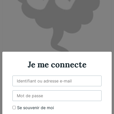
Je me connecte
Abonnement Gratuit
Musicien Amateur
0,00
€
/ année
Se souvenir de moi
Ajouter au panier