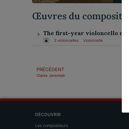
Œuvres du composite
The first-year violoncello m
2 violoncelles
Violoncelle
PRÉCÉDENT
Clarke Jeremiah
DÉCOUVRIR
Les compositeurs