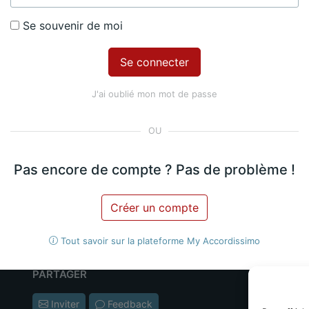
Se souvenir de moi
ur
ethod
J'ai oublié mon mot de passe
Pas encore de compte ? Pas de problème !
Créer un compte
Tout savoir sur la plateforme My Accordissimo
PARTAGER
AC
Les
Inviter
Feedback