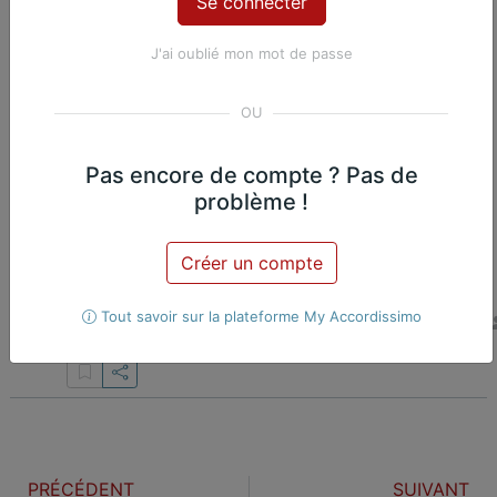
4 mars 1886 - 11 décembre 1958
XXÈME SIÈCLE
J'ai oublié mon mot de passe
Œuvres du compositeur
Pas encore de compte ? Pas de
problème !
Berceuse chinoise
Créer un compte
Paul Bazelaire
Violoncelle
Violoncelle
Piano
XXÈME SIÈCLE
Tout savoir sur la plateforme My Accordissimo
et piano
PRÉCÉDENT
SUIVANT