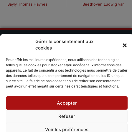
Bayly Thomas Haynes
Beethoven Ludwig van
Gérer le consentement aux
DÉCOUVRIR
PARTAGER
ACCORDISSIMO
cookies
Les compositeurs
Les séjours
Inviter
Pour offrir les meilleures expériences, nous utilisons des technologies
musicaux
Le répertoire
telles que les cookies pour stocker et/ou accéder aux informations des
Accordissimo
appareils. Le fait de consentir à ces technologies nous permettra de traiter
Feedback
des données telles que le comportement de navigation ou les ID uniques
L'application
sur ce site. Le fait de ne pas consentir ou de retirer son consentement
Scales
peut avoir un effet négatif sur certaines caractéristiques et fonctions.
Accepter
Mentions légales
Politique de cookies
Refuser
CGV - CGU
Voir les préférences