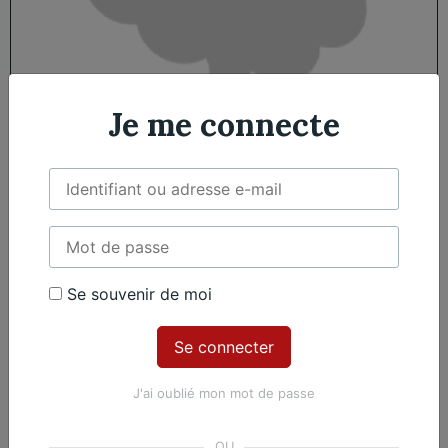
Je me connecte
Jean-Marie
Depelsenaire
France
Se souvenir de moi
6 mai 1915 - 22 juillet 1986
J'ai oublié mon mot de passe
Œuvres du compositeur