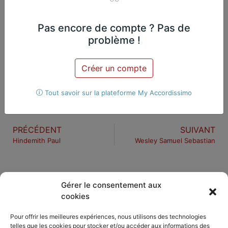
Le carillon de notre enfance
Pas encore de compte ? Pas de
problème !
Jean-Marie Depelsenaire
Violoncelle
2 violoncelles
Créer un compte
Tout savoir sur la plateforme My Accordissimo
PRÉCÉDENT
SUIVANT
Hindemith Paul
Wesley Samuel Sebastian
Gérer le consentement aux
cookies
DÉCOUVRIR
PARTAGER
ACCORDISSIMO
Pour offrir les meilleures expériences, nous utilisons des technologies
telles que les cookies pour stocker et/ou accéder aux informations des